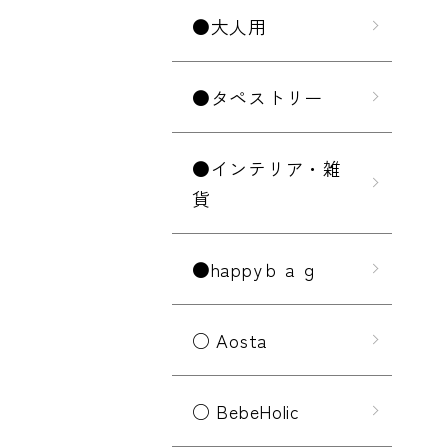
●大人用
●タペストリー
●インテリア・雑
貨
●happyｂａｇ
○ Aosta
○ BebeHolic