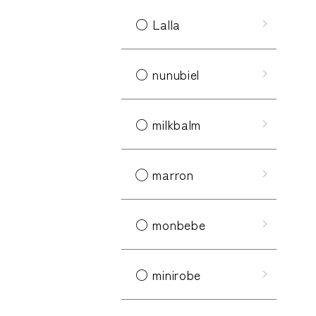
○ Lalla
○ nunubiel
○ milkbalm
◯ marron
○ monbebe
○ minirobe