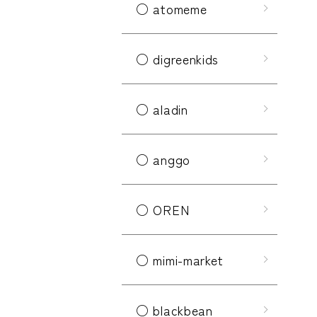
○ atomeme
○ digreenkids
○ aladin
○ anggo
○ OREN
○ mimi-market
○ blackbean