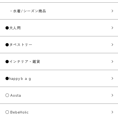
・水着/シーズン商品
●大人用
●タペストリー
●インテリア・雑貨
●happyｂａｇ
○ Aosta
○ BebeHolic