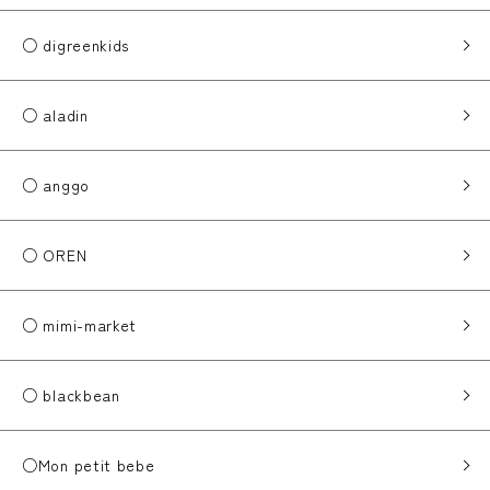
○ digreenkids
○ aladin
○ anggo
○ OREN
○ mimi-market
○ blackbean
○Mon petit bebe