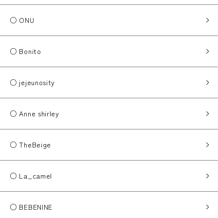
○ ONU
○ Bonito
○ jejeunosity
○ Anne shirley
○ TheBeige
○ La_camel
○ BEBENINE