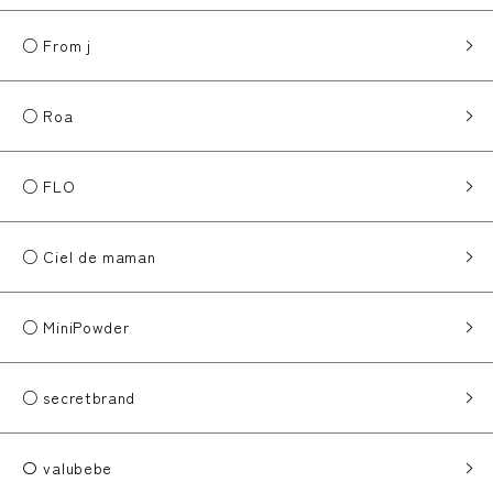
○ From j
○ Roa
○ FLO
○ Ciel de maman
○ MiniPowder
○ secretbrand
〇 valubebe