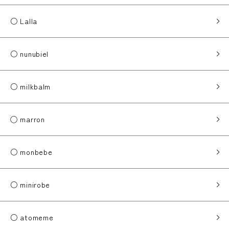
○ Lalla
○ nunubiel
○ milkbalm
◯ marron
○ monbebe
○ minirobe
○ atomeme