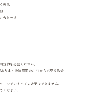
く表記
細
い合わせる
用規約を必読ください。
類あります決済画面のGIFTから必要枚数分
セージでのすべての変更はできません。
でください。
＿＿＿＿＿＿＿＿＿＿＿＿＿＿＿＿＿＿