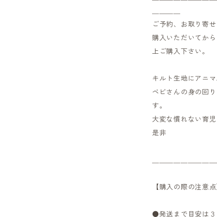
＿＿＿＿
ご予約、お取り寄せ
購入いただいてから
上ご購入下さい。
キルト生地にアニマ
ベビさんの身の回り
す。
大変な慣れない育児
是非
＿＿＿＿＿＿＿＿＿
【購入の際の注意点
●発送まで目安は３