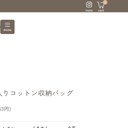
0
刺繍入りコットン収納バッグ
63円)
レモン
くまさん
小花